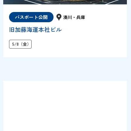
パスポート公開
湊川・兵庫
旧加藤海運本社ビル
5/8（金）