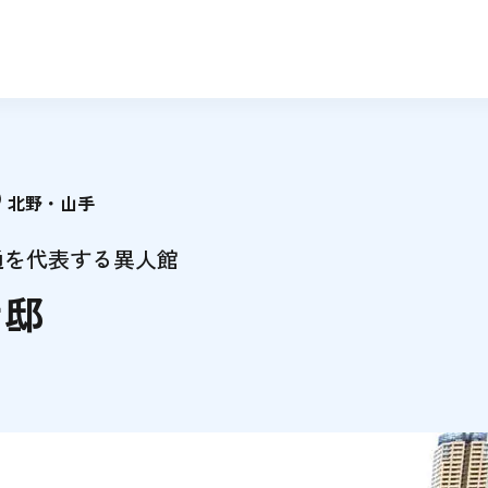
北野・山手
通を代表する異人館
ケ邸