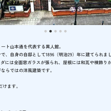
リート山本通を代表する異人館。
で、自身の自邸として1896（明治29）年に建てられま
ンダには全面窓ガラスが張られ、屋根には和瓦や棟飾り
戸ならではの洋風建築です。
だけます。