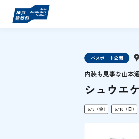
パスポート公開
内装も見事な山本
シュウエ
5/8（金）
5/10（日）