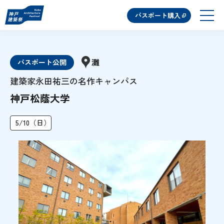
パスポート購入
灘
パスポート公開
建築家永田祐三の名作キャンパス
神戸松蔭大学
5/10（日）