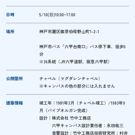
日時
5/10(日)10:00~17:00
場所
神戸市灘区篠原伯母野山町1-2-1
神戸市バス「六甲台南口」バス停下車、徒歩5
分
※36系統（JR六甲道駅、阪急六甲駅）
公開箇所
チャペル（マグダレンチャペル）
※キャンパスの他の部分には入れません
建築情報
竣工年｜1981年3月（チャペル竣工）/1983年9
月（パイプオルガン完成）
設計｜株式会社 竹中工務店
六甲キャンパス設計責任者：永田祐三
音響設計：竹中工務店技術研究所：村井