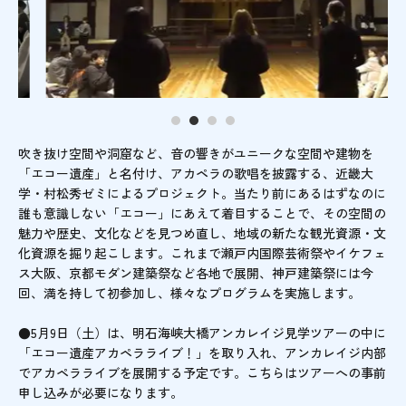
吹き抜け空間や洞窟など、音の響きがユニークな空間や建物を
「エコー遺産」と名付け、アカペラの歌唱を披露する、近畿大
学・村松秀ゼミによるプロジェクト。当たり前にあるはずなのに
誰も意識しない「エコー」にあえて着目することで、その空間の
魅力や歴史、文化などを見つめ直し、地域の新たな観光資源・文
化資源を掘り起こします。これまで瀬戸内国際芸術祭やイケフェ
ス大阪、京都モダン建築祭など各地で展開、神戸建築祭には今
回、満を持して初参加し、様々なプログラムを実施します。
●5月9日（土）は、明石海峡大橋アンカレイジ見学ツアーの中に
「エコー遺産アカペラライブ！」を取り入れ、アンカレイジ内部
でアカペラライブを展開する予定です。こちらはツアーへの事前
申し込みが必要になります。