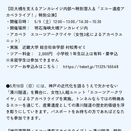
【巨大橋を支えるアンカレイジ内部へ特別潜入＆「エコー遺産ア
カペラライブ！」特別公演】
・開催日時： 5/9（土）12:00～13:00／14:30～15:30
・開催場所： 明石海峡大橋アンカレイジ内
・アカペラ エコーツアークワイヤ（女性3名によるアカペラユ
ニット）
・実施 近畿大学 総合社会学部 村松秀ゼミ
・ツアー料金： 2,000円 小学校１年生以上は有料・要申込
※未就学生は参加できません
・ツアーお申込みはこちら： https://teket.jp/11329/66648
●5月10日（日）には、神戸の近代化を語るうえで欠かせない
「湊川隧道」を舞台に、女性3人組ユニット「エコーツアークワ
イヤ」によるアカペラライブを実施。トンネルならではの特徴あ
るエコーを通じて、産業遺産としての湊川隧道の歴史的価値を浮
き彫りにしていきます。パスポートをお持ちの方であればどなた
でも参加できます。
【神戸建築祭・エコー遺産アカペラライブ！ in 湊川隧道 特別